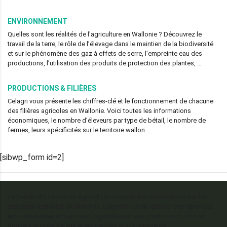
ENVIRONNEMENT
Quelles sont les réalités de l'agriculture en Wallonie ? Découvrez le
travail de la terre, le rôle de l’élevage dans le maintien de la biodiversité
et sur le phénomène des gaz à effets de serre, l’empreinte eau des
productions, l’utilisation des produits de protection des plantes, …
PRODUCTIONS & FILIÈRES
Celagri vous présente les chiffres-clé et le fonctionnement de chacune
des filières agricoles en Wallonie. Voici toutes les informations
économiques, le nombre d’éleveurs par type de bétail, le nombre de
fermes, leurs spécificités sur le territoire wallon…
[sibwp_form id=2]
La Cellule d’Information Agriculture compile des informations sur les
pratiques agricoles en Wallonie. L’objectif est de donner des réponses
aux polémiques en lien avec l’agriculture et ses productions, tout en
donnant le point de vue et les paroles aux producteurs.