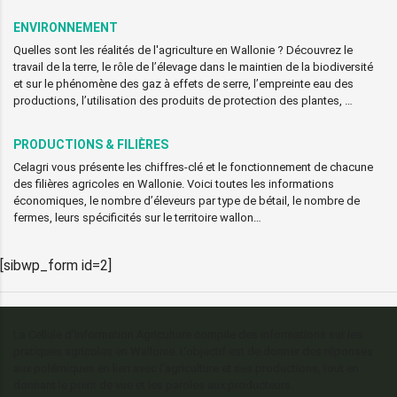
ENVIRONNEMENT
Quelles sont les réalités de l'agriculture en Wallonie ? Découvrez le
travail de la terre, le rôle de l’élevage dans le maintien de la biodiversité
et sur le phénomène des gaz à effets de serre, l’empreinte eau des
productions, l’utilisation des produits de protection des plantes, …
PRODUCTIONS & FILIÈRES
Celagri vous présente les chiffres-clé et le fonctionnement de chacune
des filières agricoles en Wallonie. Voici toutes les informations
économiques, le nombre d’éleveurs par type de bétail, le nombre de
fermes, leurs spécificités sur le territoire wallon…
[sibwp_form id=2]
La Cellule d’Information Agriculture compile des informations sur les
pratiques agricoles en Wallonie. L’objectif est de donner des réponses
aux polémiques en lien avec l’agriculture et ses productions, tout en
donnant le point de vue et les paroles aux producteurs.