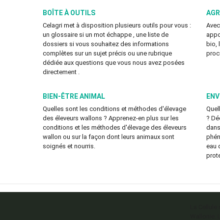
BOÎTE À OUTILS
AGR
Celagri met à disposition plusieurs outils pour vous :
Avec
un glossaire si un mot échappe , une liste de
appo
dossiers si vous souhaitez des informations
bio,
complètes sur un sujet précis ou une rubrique
proc
dédiée aux questions que vous nous avez posées
directement .
BIEN-ÊTRE ANIMAL
ENV
Quelles sont les conditions et méthodes d'élevage
Quell
des éleveurs wallons ? Apprenez-en plus sur les
? Déc
conditions et les méthodes d'élevage des éleveurs
dans 
wallon ou sur la façon dont leurs animaux sont
phén
soignés et nourris.
eau 
prot
La Cellule
Wallonie. 