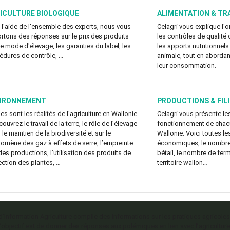
ICULTURE BIOLOGIQUE
ALIMENTATION & TR
 l'aide de l'ensemble des experts, nous vous
Celagri vous explique l'
rtons des réponses sur le prix des produits
les contrôles de qualité 
 le mode d'élevage, les garanties du label, les
les apports nutritionnels
édures de contrôle, ...
animale, tout en abordant
leur consommation.
IRONNEMENT
PRODUCTIONS & FIL
es sont les réalités de l'agriculture en Wallonie
Celagri vous présente les
ouvrez le travail de la terre, le rôle de l’élevage
fonctionnement de chacun
le maintien de la biodiversité et sur le
Wallonie. Voici toutes le
omène des gaz à effets de serre, l’empreinte
économiques, le nombre 
des productions, l’utilisation des produits de
bétail, le nombre de ferm
ection des plantes, …
territoire wallon…
 d’Information Agriculture compile des informations sur les pratiques agricoles
L’objectif est de donner des réponses aux polémiques en lien avec l’agriculture