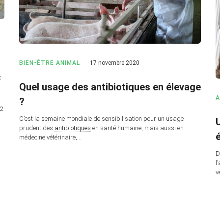
BIEN-ÊTRE ANIMAL
17 novembre 2020
c
Quel usage des antibiotiques en élevage
A
?
22
C’est la semaine mondiale de sensibilisation pour un usage
U
prudent des
antibiotiques
en santé humaine, mais aussi en
médecine vétérinaire,…
D
l
v