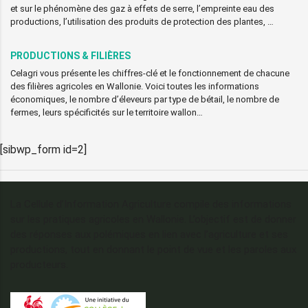
et sur le phénomène des gaz à effets de serre, l’empreinte eau des
productions, l’utilisation des produits de protection des plantes, …
PRODUCTIONS & FILIÈRES
Celagri vous présente les chiffres-clé et le fonctionnement de chacune
des filières agricoles en Wallonie. Voici toutes les informations
économiques, le nombre d’éleveurs par type de bétail, le nombre de
fermes, leurs spécificités sur le territoire wallon…
[sibwp_form id=2]
La Cellule d’Information Agriculture compile des informations
sur les pratiques agricoles en Wallonie. L’objectif est de donner
des réponses aux polémiques en lien avec l’agriculture et ses
productions, tout en donnant le point de vue et les paroles aux
producteurs.