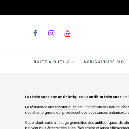
BOÎTE À OUTILS
AGRICULTURE BIO
La
résistance aux
antibiotiques
ou
antibiorésistance
est 
La résistance aux
antibiotiques
est un phénomène naturel chez l
des champignons qui produisent des substances antimicrobi
Cependant, suite à l’usage généralisé des
antibiotiques
, de pl
peuvent plus être traitées aussi facilement et aussi efficacem