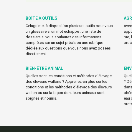
BOÎTE À OUTILS
AGR
Celagri met à disposition plusieurs outils pour vous :
Avec
un glossaire si un mot échappe , une liste de
appo
dossiers si vous souhaitez des informations
bio,
complètes sur un sujet précis ou une rubrique
proc
dédiée aux questions que vous nous avez posées
directement .
BIEN-ÊTRE ANIMAL
ENV
Quelles sont les conditions et méthodes d'élevage
Quell
des éleveurs wallons ? Apprenez-en plus sur les
? Déc
conditions et les méthodes d'élevage des éleveurs
dans 
wallon ou sur la façon dont leurs animaux sont
phén
soignés et nourris.
eau 
prot