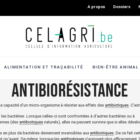
A propos
Dossiers
ALIMENTATION ET TRAÇABILITÉ
BIEN-ÊTRE ANIMAL
Antibiorésistance
la capacité d’un micro-organisme à résister aux effets des
antibiotiques
. C’es
es bactéries. Lorsque celles-ci sont confrontées à d’autres bactéries ou à
ennes (des
antibiotiques
naturels), elles ne peuvent survivre que si elles dé
us en plus de bactéries deviennent insensibles aux
antibiotiques
. De ce fait c
ent qu’avant. De même, lorsque les
antibiotiques
n’agissent plus efficacement, l