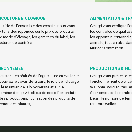
ICULTURE BIOLOGIQUE
ALIMENTATION & TR
 l'aide de l'ensemble des experts, nous vous
Celagri vous explique l'
rtons des réponses sur le prix des produits
les contrôles de qualité 
 le mode d'élevage, les garanties du label, les
les apports nutritionnels
édures de contrôle, ...
animale, tout en abordant
leur consommation.
IRONNEMENT
PRODUCTIONS & FIL
es sont les réalités de l'agriculture en Wallonie
Celagri vous présente les
ouvrez le travail de la terre, le rôle de l’élevage
fonctionnement de chacun
le maintien de la biodiversité et sur le
Wallonie. Voici toutes le
omène des gaz à effets de serre, l’empreinte
économiques, le nombre 
des productions, l’utilisation des produits de
bétail, le nombre de ferm
ection des plantes, …
territoire wallon…