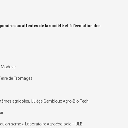
pondre aux attentes de la société et à l’évolution des
à Modave
Terre de Fromages
tèmes agricoles, ULiège Gembloux Agro-Bio Tech
ir
qu’on sème », Laboratoire Agroécologie – ULB