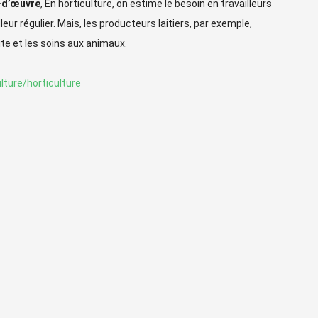
n-d’œuvre
, En horticulture, on estime le besoin en travailleurs
eur régulier. Mais, les producteurs laitiers, par exemple,
te et les soins aux animaux.
lture/horticulture