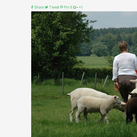
Share
Tweet
Pin It
+1