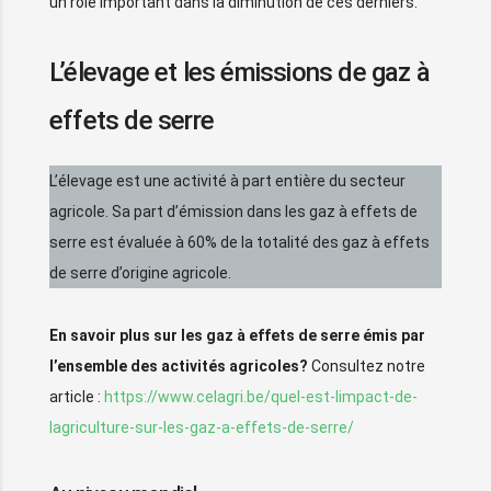
un rôle important dans la diminution de ces derniers.
L’élevage et les émissions de gaz à
effets de serre
L’élevage est une activité à part entière du secteur
agricole. Sa part d’émission dans les gaz à effets de
serre est évaluée à 60% de la totalité des gaz à effets
de serre d’origine agricole.
En savoir plus sur les gaz à effets de serre émis par
l’ensemble des activités agricoles?
Consultez notre
article :
https://www.celagri.be/quel-est-limpact-de-
lagriculture-sur-les-gaz-a-effets-de-serre/