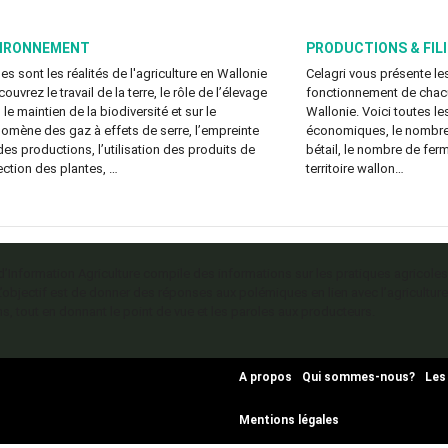
IRONNEMENT
PRODUCTIONS & FIL
es sont les réalités de l'agriculture en Wallonie
Celagri vous présente les
ouvrez le travail de la terre, le rôle de l’élevage
fonctionnement de chacun
le maintien de la biodiversité et sur le
Wallonie. Voici toutes le
omène des gaz à effets de serre, l’empreinte
économiques, le nombre 
des productions, l’utilisation des produits de
bétail, le nombre de ferm
ection des plantes, …
territoire wallon…
 d’Information Agriculture compile des informations sur les pratiques agricoles
L’objectif est de donner des réponses aux polémiques en lien avec l’agriculture
s, tout en donnant le point de vue et les paroles aux producteurs.
A propos
Qui sommes-nous?
Les
Mentions légales