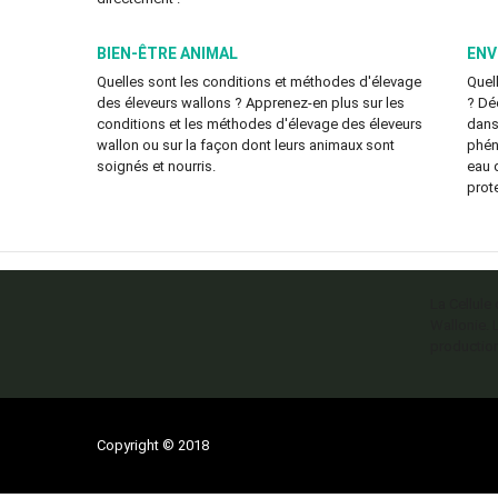
BIEN-ÊTRE ANIMAL
ENV
Quelles sont les conditions et méthodes d'élevage
Quell
des éleveurs wallons ? Apprenez-en plus sur les
? Déc
conditions et les méthodes d'élevage des éleveurs
dans 
wallon ou sur la façon dont leurs animaux sont
phén
soignés et nourris.
eau 
prot
La Cellule
Wallonie. 
production
Copyright © 2018