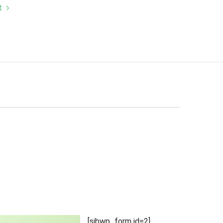
t
[sibwp_form id=2]