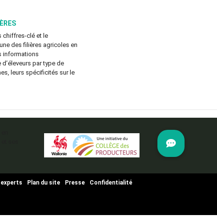
IÈRES
 chiffres-clé et le
e des filières agricoles en
s informations
d’éleveurs par type de
es, leurs spécificités sur le
 en
 et ses
 experts
Plan du site
Presse
Confidentialité