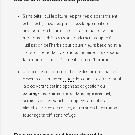
Sans
bétail
qui le pâture, les prairies disparaitraient
petit à petit, envahies par le développement de
broussailles et d’arbustes. Les ruminants (vaches,
moutons et chèvres) sont totalement adapter à
l’utilisation de l’herbe pour couvrir leurs besoins et la
transformer en lait,
viande
, cuir et laine. Et cela sans
faire concurrence à l’alimentation de l’homme.
Une bonne gestion quotidienne des prairies par les
éleveurs et la mise en
place
de techniques favorisant
la
biodiversité
est indispensable : gestion du
pâturage
des animaux et du fauchage éventuel,
semis avec des variétés adaptées au sol et au
climat, entretien des haies, des arbres et des mares,
fauchage tardif, zone refuge, …