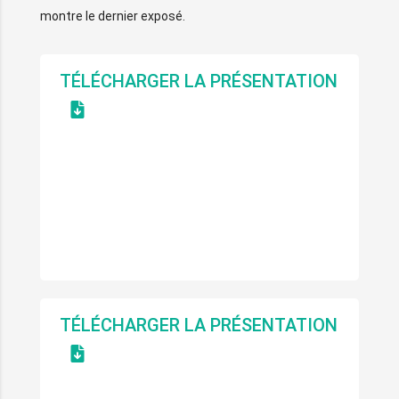
montre le dernier exposé.
TÉLÉCHARGER LA PRÉSENTATION
LE STOCKAGE DU CARBONE DANS LE SOL : UNE
MESURE D’ATTÉNUATION POSSIBLE ? PAR B.
HARDY, CHERCHEUR À L’UNITÉ DES SOLS, EAUX
ET PRODUCTIONS INTÉGRÉES DU CRA-W
(CENTRE WALLON DE RECHERCHES
AGRONOMIQUES)
TÉLÉCHARGER LA PRÉSENTATION
L’IMPACT DU CHANGEMENT CLIMATIQUE SUR