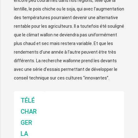
encore peu courantes dans nos régions, telle que la
lentille, le pois chiche ou le soja, qui avec l’augmentation
des températures pourraient devenir une alternative
rentable pour les agriculteurs. Il a toutefois été souligné
que le climat wallon ne deviendra pas uniformément
plus chaud et sec mais restera variable. Et que les
rendements d’une année à l’autre peuvent être très
différents. La recherche wallonne prend les devants
avec une série d’essais permettant de développer le
conseil technique sur ces cultures “innovantes”.
LES CULTURES INNOVANTES
TÉLÉ
EN WALLONIE ET LEUR
CHAR
INTÉRÊT DANS LE
GER
CONTEXTE DU CHANGEMENT
LA
CLIMATIQUE PAR R.