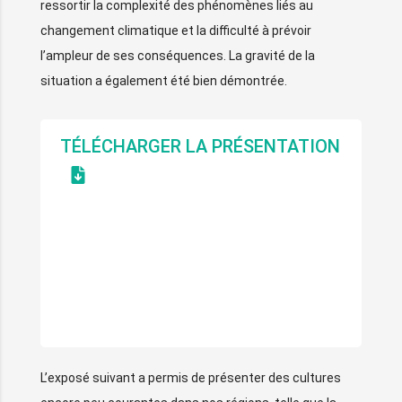
ressortir la complexité des phénomènes liés au
changement climatique et la difficulté à prévoir
l’ampleur de ses conséquences. La gravité de la
situation a également été bien démontrée.
TÉLÉCHARGER LA PRÉSENTATION
LE CONTEXTE GÉNÉRAL DU CHANGEMENT
CLIMATIQUE ET LES IMPACTS CLIMATIQUES
EN WALLONIE PAR F. DUCHÊNE, CHERCHEUR
SCIENTIFIQUE EN MODÉLISATION DU CLIMAT
RÉGIONAL À L’IRM (INSTITUT ROYAL
MÉTÉOROLOGIQUE)
L’exposé suivant a permis de présenter des cultures