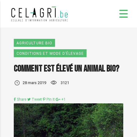
AGRICULTURE BIO
CONDITIONS ET MODE D’ÉLEVAGE
Comment est élevé un animal bio?
28 mars 2019
3121
Share
Tweet
Pin It
+1