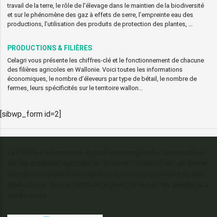
travail de la terre, le rôle de l’élevage dans le maintien de la biodiversité
et sur le phénomène des gaz à effets de serre, l’empreinte eau des
productions, l’utilisation des produits de protection des plantes, …
PRODUCTIONS & FILIÈRES
Celagri vous présente les chiffres-clé et le fonctionnement de chacune
des filières agricoles en Wallonie. Voici toutes les informations
économiques, le nombre d’éleveurs par type de bétail, le nombre de
fermes, leurs spécificités sur le territoire wallon…
[sibwp_form id=2]
La Cellule d’Information Agriculture compile des informations
sur les pratiques agricoles en Wallonie. L’objectif est de donner
des réponses aux polémiques en lien avec l’agriculture et ses
productions, tout en donnant le point de vue et les paroles aux
producteurs.