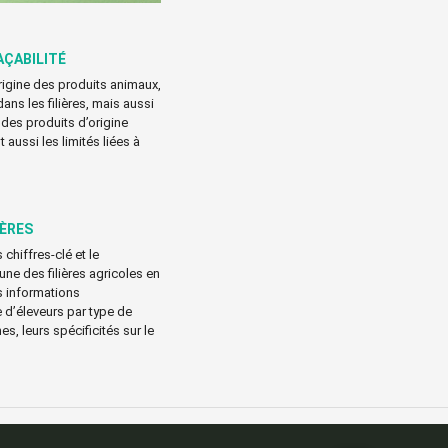
AÇABILITÉ
origine des produits animaux,
dans les filières, mais aussi
 des produits d’origine
 aussi les limités liées à
IÈRES
 chiffres-clé et le
e des filières agricoles en
s informations
d’éleveurs par type de
es, leurs spécificités sur le