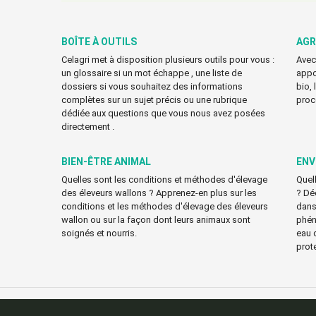
BOÎTE À OUTILS
AGR
Celagri met à disposition plusieurs outils pour vous :
Avec
un glossaire si un mot échappe , une liste de
appo
dossiers si vous souhaitez des informations
bio,
complètes sur un sujet précis ou une rubrique
proc
dédiée aux questions que vous nous avez posées
directement .
BIEN-ÊTRE ANIMAL
ENV
Quelles sont les conditions et méthodes d'élevage
Quell
des éleveurs wallons ? Apprenez-en plus sur les
? Déc
conditions et les méthodes d'élevage des éleveurs
dans 
wallon ou sur la façon dont leurs animaux sont
phén
soignés et nourris.
eau 
prot