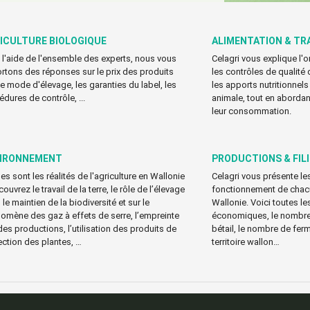
ICULTURE BIOLOGIQUE
ALIMENTATION & TR
 l'aide de l'ensemble des experts, nous vous
Celagri vous explique l'
rtons des réponses sur le prix des produits
les contrôles de qualité 
 le mode d'élevage, les garanties du label, les
les apports nutritionnels
édures de contrôle, ...
animale, tout en abordant
leur consommation.
IRONNEMENT
PRODUCTIONS & FIL
es sont les réalités de l'agriculture en Wallonie
Celagri vous présente les
ouvrez le travail de la terre, le rôle de l’élevage
fonctionnement de chacun
le maintien de la biodiversité et sur le
Wallonie. Voici toutes le
omène des gaz à effets de serre, l’empreinte
économiques, le nombre 
des productions, l’utilisation des produits de
bétail, le nombre de ferm
ection des plantes, …
territoire wallon…