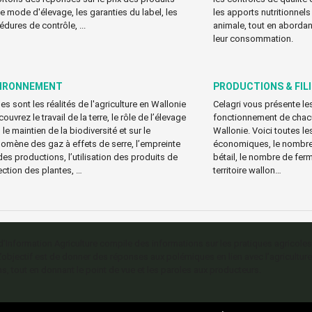
 le mode d'élevage, les garanties du label, les
les apports nutritionnels
édures de contrôle, ...
animale, tout en abordant
leur consommation.
IRONNEMENT
PRODUCTIONS & FIL
es sont les réalités de l'agriculture en Wallonie
Celagri vous présente les
ouvrez le travail de la terre, le rôle de l’élevage
fonctionnement de chacun
le maintien de la biodiversité et sur le
Wallonie. Voici toutes le
omène des gaz à effets de serre, l’empreinte
économiques, le nombre 
des productions, l’utilisation des produits de
bétail, le nombre de ferm
ection des plantes, …
territoire wallon…
 d’Information Agriculture compile des informations sur les pratiques agricoles
L’objectif est de donner des réponses aux polémiques en lien avec l’agriculture
s, tout en donnant le point de vue et les paroles aux producteurs.