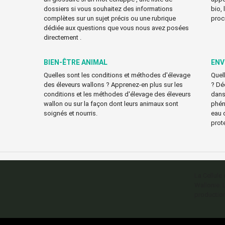
dossiers si vous souhaitez des informations
bio,
complètes sur un sujet précis ou une rubrique
proc
dédiée aux questions que vous nous avez posées
directement .
BIEN-ÊTRE ANIMAL
ENV
Quelles sont les conditions et méthodes d'élevage
Quell
des éleveurs wallons ? Apprenez-en plus sur les
? Déc
conditions et les méthodes d'élevage des éleveurs
dans 
wallon ou sur la façon dont leurs animaux sont
phén
soignés et nourris.
eau 
prot
La Cellule
Wallonie. 
production