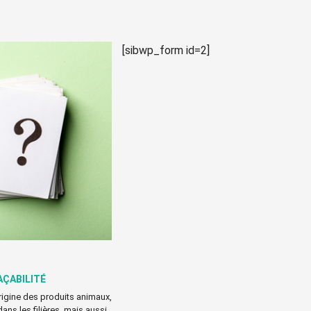
[sibwp_form id=2]
AÇABILITÉ
origine des produits animaux,
dans les filières, mais aussi