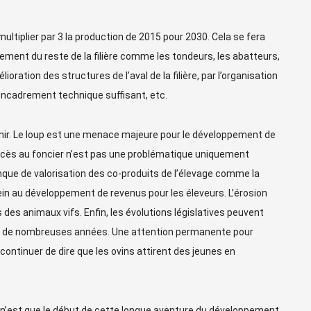
e multiplier par 3 la production de 2015 pour 2030. Cela se fera
ment du reste de la filière comme les tondeurs, les abatteurs,
élioration des structures de l’aval de la filière, par l’organisation
 encadrement technique suffisant, etc.
venir. Le loup est une menace majeure pour le développement de
L’accès au foncier n’est pas une problématique uniquement
nque de valorisation des co-produits de l’élevage comme la
n frein au développement de revenus pour les éleveurs. L’érosion
des animaux vifs. Enfin, les évolutions législatives peuvent
uis de nombreuses années. Une attention permanente pour
continuer de dire que les ovins attirent des jeunes en
 n’est que le début de cette longue aventure du développement