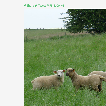
Share
Tweet
Pin It
+1