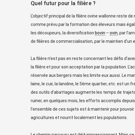
Quel futur pour la filière ?
L’objectif principal de la filière ovine wallonne reste d
comme prévu par la formation des éleveurs mais égale
les découpeurs, la diversification
bovin
–
ovin
, par l’am
de filières de commercialisation, par le maintien d’un
La filière n’est pas en reste concernant les défis d’a
la filière et pour son acceptation par la population. 
réservée aux bergers mais les limite eux aussi. Le ma
laine, le cuir, la lanoline, le 5ème quartier, etc. est u
des outils d’abattages augmente les temps de trajets 
ruiner, en quelques mois, les efforts accomplis dep
l’ensemble de ces sujets est à maintenir pour pouvoir 
agricultures et nourrit localement les populations.
Le chemin parcouru est déjà impressionnant. Mais ce