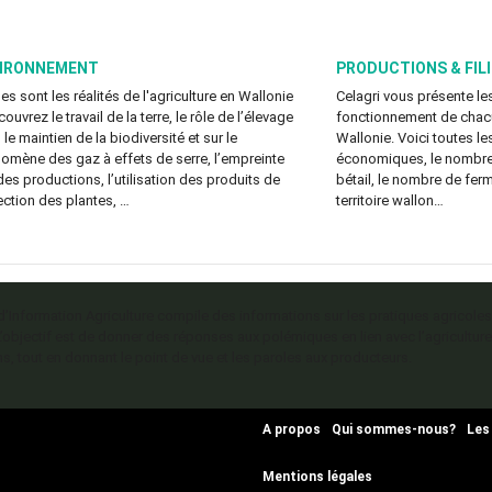
IRONNEMENT
PRODUCTIONS & FIL
es sont les réalités de l'agriculture en Wallonie
Celagri vous présente les
ouvrez le travail de la terre, le rôle de l’élevage
fonctionnement de chacun
le maintien de la biodiversité et sur le
Wallonie. Voici toutes le
omène des gaz à effets de serre, l’empreinte
économiques, le nombre 
des productions, l’utilisation des produits de
bétail, le nombre de ferm
ection des plantes, …
territoire wallon…
 d’Information Agriculture compile des informations sur les pratiques agricoles
L’objectif est de donner des réponses aux polémiques en lien avec l’agriculture
s, tout en donnant le point de vue et les paroles aux producteurs.
A propos
Qui sommes-nous?
Les
Mentions légales