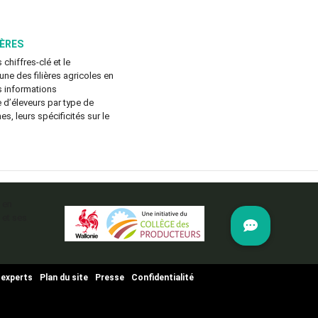
IÈRES
 chiffres-clé et le
e des filières agricoles en
s informations
d’éleveurs par type de
es, leurs spécificités sur le
 en
 et ses
 experts
Plan du site
Presse
Confidentialité