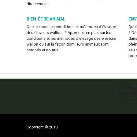
directement .
BIEN-ÊTRE ANIMAL
ENV
Quelles sont les conditions et méthodes d'élevage
Quell
des éleveurs wallons ? Apprenez-en plus sur les
? Déc
conditions et les méthodes d'élevage des éleveurs
dans 
wallon ou sur la façon dont leurs animaux sont
phén
soignés et nourris.
eau 
prot
La Cellule
Wallonie. 
production
Copyright © 2018